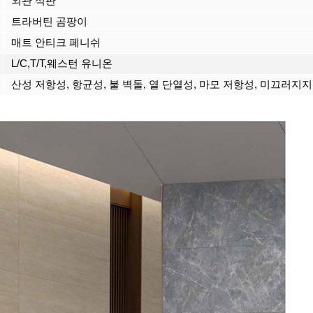
외관 석판
트라버틴 곰팡이
매트 안티크 페니쉬
L/C,T/T,웨스턴 유니온
산성 저항성, 항균성, 불 벽돌, 열 단열성, 마모 저항성, 미끄러지지