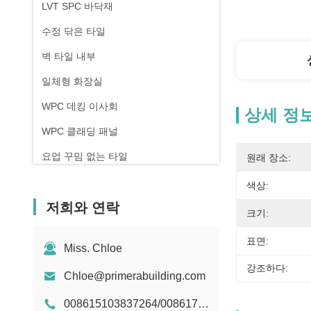
LVT SPC 바닥재
수정 닦은 타일
벽 타일 내부
일체형 화장실
WPC 데킹 이사회
상세 정
WPC 클래딩 패널
요업 꾸밈 없는 타일
원래 장소:
색상:
저희와 연락
크기:
표면:
Miss. Chloe
강조하다:
Chloe@primerabuilding.com
008615103837264/008617818909251