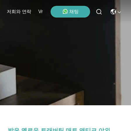
채팅
저희와 연락
Vr
밝은 옐로우 트래버틴 매트 앤티크 야외