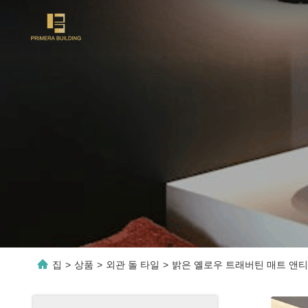
집
>
상품
>
외관 돌 타일
>
밝은 옐로우 트래버틴 매트 앤티크