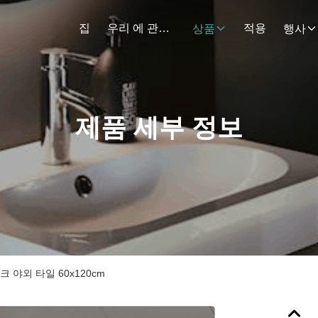
집
우리 에 관한 것
적용
상품
행사
제품 세부 정보
 야외 타일 60x120cm