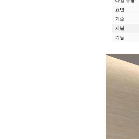
타일 유형
표면
기술
지불
기능