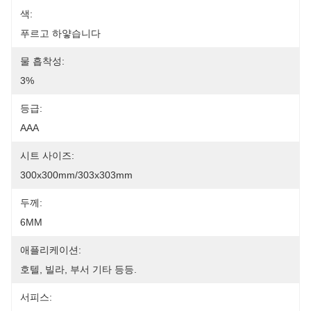
색:
푸르고 하얗습니다
물 흡착성:
3%
등급:
AAA
시트 사이즈:
300x300mm/303x303mm
두께:
6MM
애플리케이션:
호텔, 빌라, 부서 기타 등등.
서피스: