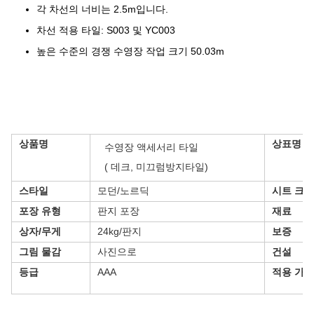
각 차선의 너비는 2.5m입니다.
차선 적용 타일: S003 및 YC003
높은 수준의 경쟁 수영장 작업 크기 50.03m
상품명
상표명
수영장 액세서리 타일
( 데크, 미끄럼방지타일)
스타일
모던/노르딕
시트 크기
포장 유형
판지 포장
재료
상자/무게
24kg/판지
보증
그림 물감
사진으로
건설
등급
AAA
적용 가능