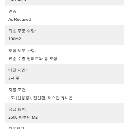
인증:
As Required
최소 주문 수량:
100m2
포장 세부 사항:
표준 수출 팔레트와 통 포장
배달 시간:
2-4 주
지불 조건:
L/C (신용장), 전신환, 웨스턴 유니온
공급 능력:
2500 하루당 M2
강조하다: