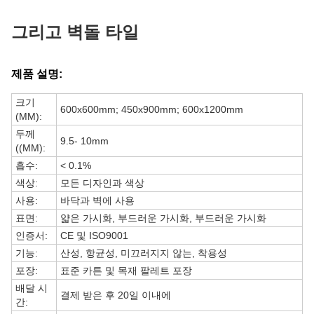
그리고 벽돌 타일
제품 설명:
크기
600x600mm; 450x900mm; 600x1200mm
(MM):
두께
9.5- 10mm
((MM):
흡수:
< 0.1%
색상:
모든 디자인과 색상
사용:
바닥과 벽에 사용
표면:
얇은 가시화, 부드러운 가시화, 부드러운 가시화
인증서:
CE 및 ISO9001
기능:
산성, 항균성, 미끄러지지 않는, 착용성
포장:
표준 카튼 및 목재 팔레트 포장
배달 시
결제 받은 후 20일 이내에
간: