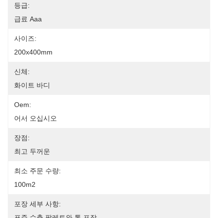
등급:
급료 Aaa
사이즈:
200x400mm
신체:
화이트 바디
Oem:
어서 오십시오
장점:
최고 두꺼운
최소 주문 수량:
100m2
포장 세부 사항:
표준 수출 팔레트와 통 포장