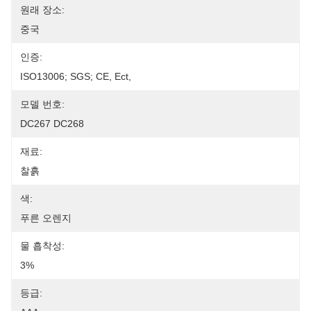
원래 장소:
중국
인증:
ISO13006; SGS; CE, Ect,
모델 번호:
DC267 DC268
재료:
찰흙
색:
푸른 오렌지
물 흡착성:
3%
등급: