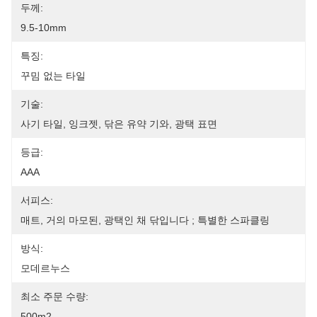
두께:
9.5-10mm
특징:
꾸밈 없는 타일
기술:
사기 타일, 잉크젯, 닦은 유약 기와, 광택 표면
등급:
AAA
서피스:
매트, 거의 마모된, 광택인 채 닦입니다 ; 특별한 스파클링
방식:
모데르누스
최소 주문 수량:
500m2