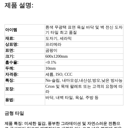
제품 설명:
흰색 무광택 표면 욕실 바닥 및 벽 전신 도자
아이템
기 타일 최고 품질
재료:
도자기, 세라믹
상표명:
프리메라
표면:
곰팡이
크기:
600x1200mm
흡수율:
<0.1%
두께:
10mm
자격증:
세륨, ISO, CCC
특징:
Nn-슬립, 내마모성;내산성;방오;낮은 방사능
Crton 및 목재 팔레트 또는 고객의 요청에 따
포장:
라
바닥, 내벽 타일, 욕실, 주방 등
용법:
금형 타일
제품 특징: 미세한 질감, 풍부한 그라데이션 및 자연스러운 전환으